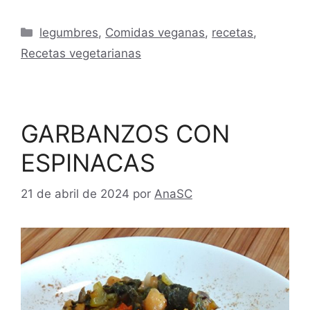
Categorías
legumbres
,
Comidas veganas
,
recetas
,
Recetas vegetarianas
GARBANZOS CON
ESPINACAS
21 de abril de 2024
por
AnaSC