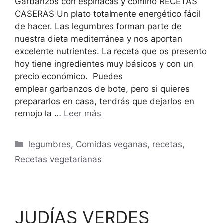
Garbanzos con espinacas y comino RECETAS
CASERAS Un plato totalmente energético fácil
de hacer. Las legumbres forman parte de
nuestra dieta mediterránea y nos aportan
excelente nutrientes. La receta que os presento
hoy tiene ingredientes muy básicos y con un
precio económico. Puedes
emplear garbanzos de bote, pero si quieres
prepararlos en casa, tendrás que dejarlos en
remojo la …
Leer más
Categorías
legumbres
,
Comidas veganas
,
recetas
,
Recetas vegetarianas
JUDÍAS VERDES